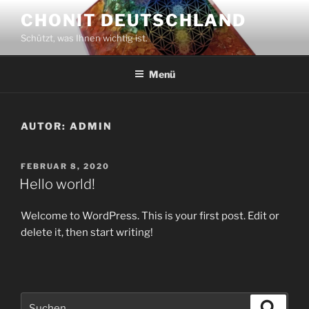
Zum
CHONIT DEUTSCHLAND
Inhalt
Schützt, was Ihnen wichtig ist.
springen
Menü
AUTOR:
ADMIN
VERÖFFENTLICHT
FEBRUAR 8, 2020
AM
Hello world!
Welcome to WordPress. This is your first post. Edit or
delete it, then start writing!
Suchen
Suche