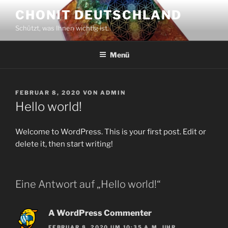
Zum
CHONIT DEUTSCHLAND
Inhalt
Schützt, was Ihnen wichtig ist.
springen
Menü
VERÖFFENTLICHT
FEBRUAR 8, 2020
VON
ADMIN
AM
Hello world!
Welcome to WordPress. This is your first post. Edit or
delete it, then start writing!
Eine Antwort auf „Hello world!“
A WordPress Commenter
FEBRUAR 8, 2020 UM 10:35 A.M. UHR